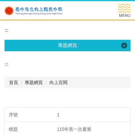
跳
到
主
要
:::
內
容
區
專題網頁
專題網頁
:::
資優教育
首頁
專題網頁
向上百閱
新生專區
向上百閱
技藝教育
1
體育專班
115年第一次書展