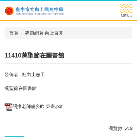
跳
到
主
要
內
首頁
專題網頁-向上百閱
容
區
11410萬聖節在圖書館
發佈者 :
杜向上志工
萬聖節在圖書館
閱推老師盧姿吟 策畫.pdf
瀏覽數:
219