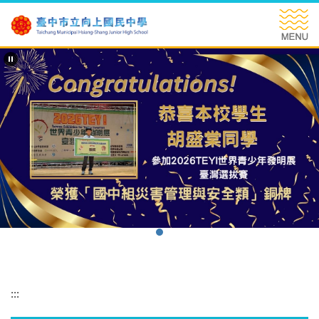
跳
到
主
要
內
容
區
:::