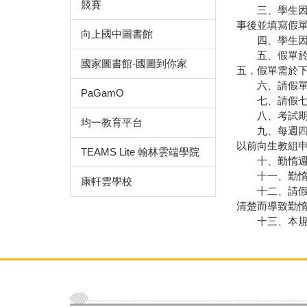
競賽
三、學生因病
事後並填寫假
向上國中圖書館
四、學生因事
五、假單於完
國家圖書館-國圖到你家
五，假單需於
六、請假單需
PaGamO
七、請假七日
八、考試期間
均一教育平台
九、每週四下
以前向生教組
TEAMS Lite 翰林雲端學院
十、勤惰週報
十一、勤惰週
康軒雲學校
十二、請假單
清楚而導致勤
十三、本規則