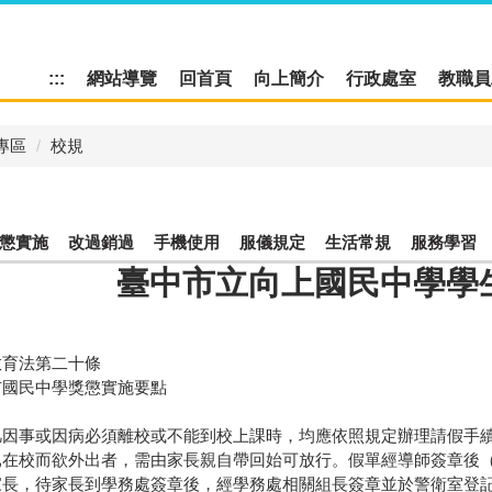
:::
網站導覽
回首頁
向上簡介
行政處室
教職員
專區
校規
懲實施
改過銷過
手機使用
服儀規定
生活常規
服務學習
臺中市立向上國民中學學
育法第二十條
民中學獎懲實施要點
事或因病必須離校或不能到校上課時，均應依照規定辦理請假手續
校而欲外出者，需由家長親自帶回始可放行。假單經導師簽章後（
家長，待家長到學務處簽章後，經學務處相關組長簽章並於警衛室登