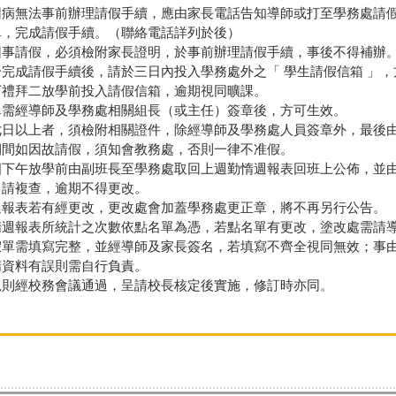
無法事前辦理請假手續，應由家長電話告知導師或打至學務處請假
單，完成請假手續。（聯絡電話詳列於後）
請假，必須檢附家長證明，於事前辦理請假手續，事後不得補辦。
成請假手續後，請於三日內投入學務處外之「 學生請假信箱 」，
下禮拜二放學前投入請假信箱，逾期視同曠課。
經導師及學務處相關組長（或主任）簽章後，方可生效。
以上者，須檢附相關證件，除經導師及學務處人員簽章外，最後由
如因故請假，須知會教務處，否則一律不准假。
午放學前由副班長至學務處取回上週勤惰週報表回班上公佈，並由
申請複查，逾期不得更改。
表若有經更改，更改處會加蓋學務處更正章，將不再另行公告。
報表所統計之次數依點名單為憑，若點名單有更改，塗改處需請導
需填寫完整，並經導師及家長簽名，若填寫不齊全視同無效；事由
惰資料有誤則需自行負責。
經校務會議通過，呈請校長核定後實施，修訂時亦同。