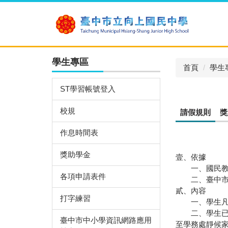
跳
到
主
要
內
學生專區
容
首頁
學生
區
ST學習帳號登入
校規
請假規則
獎
作息時間表
獎助學金
壹、依據
一、國民教
各項申請表件
二、臺中市國
貳、內容
打字練習
一、學生凡因
二、學生已在
臺中市中小學資訊網路應用
至學務處靜候