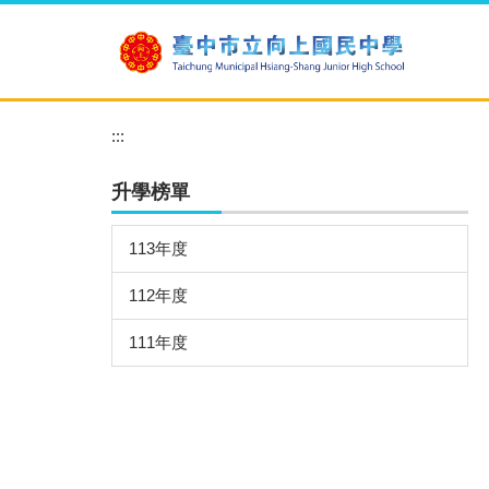
跳
到
主
要
內
:::
容
區
升學榜單
113年度
112年度
111年度