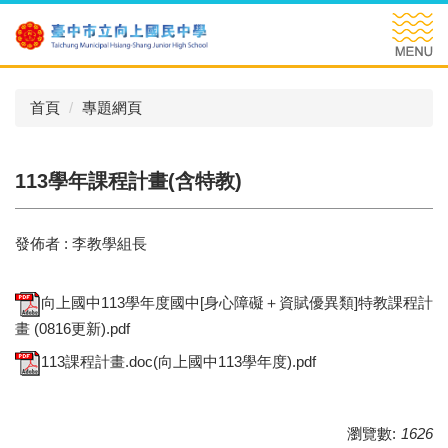
跳
到
主
要
內
首頁
專題網頁
容
區
113學年課程計畫(含特教)
發佈者 :
李教學組長
向上國中113學年度國中[身心障礙＋資賦優異類]特教課程計
畫 (0816更新).pdf
113課程計畫.doc(向上國中113學年度).pdf
瀏覽數:
1626